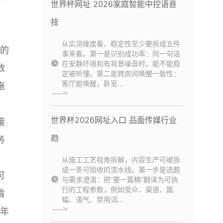
世界杯网址 2026家庭智能中控语音
技
从实测维度看，稳定性至少要拆成五件
”的
事来看。第一是识别成功率：同一句话
在安静环境和有背景噪音时，能不能稳
数
定被听懂。第二是跨房间唤醒一致性：
客厅能唤醒，卧室...
拖
：
世界杯2026网址入口 品面传媒行业
接
趋
务
从施工工艺视角拆解，内容生产可被拆
成一条可验收的流水线。第一步是选题
可
与需求澄清：把“要一篇稿”翻译为可执
行的工程参数，例如受众、渠道、篇
看
幅、语气、禁用词...
6年