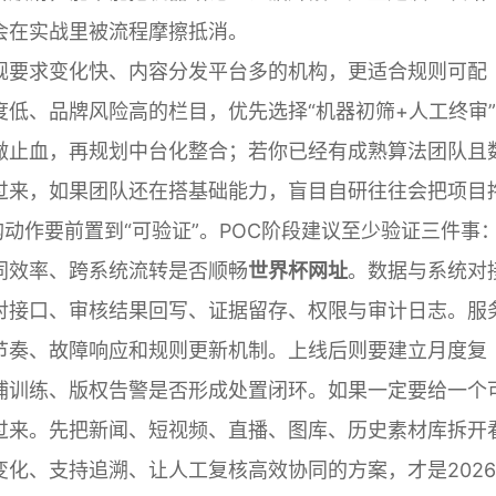
会在实战里被流程摩擦抵消。
规要求变化快、内容分发平台多的机构，更适合规则可配
低、品牌风险高的栏目，优先选择“机器初筛+人工终审
做止血，再规划中台化整合；若你已经有成熟算法团队且
过来，如果团队还在搭基础能力，盲目自研往往会把项目
动作要前置到“可验证”。POC阶段建议至少验证三件事
同效率、跨系统流转是否顺畅
世界杯网址
。数据与系统对
对接口、审核结果回写、证据留存、权限与审计日志。服
节奏、故障响应和规则更新机制。上线后则要建立月度复
哺训练、版权告警是否形成处置闭环。如果一定要给一个
过来。先把新闻、短视频、直播、图库、历史素材库拆开
化、支持追溯、让人工复核高效协同的方案，才是202