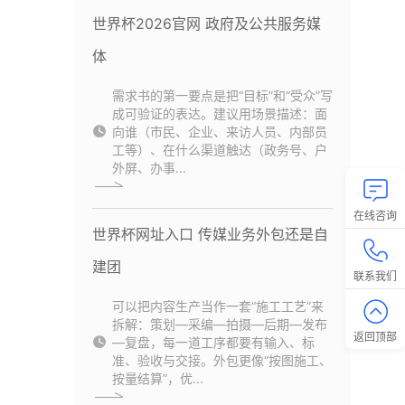
世界杯2026官网 政府及公共服务媒
体
需求书的第一要点是把“目标”和“受众”写
成可验证的表达。建议用场景描述：面
向谁（市民、企业、来访人员、内部员
工等）、在什么渠道触达（政务号、户
外屏、办事...
在线咨询
世界杯网址入口 传媒业务外包还是自
建团
联系我们
可以把内容生产当作一套“施工工艺”来
拆解：策划—采编—拍摄—后期—发布
返回顶部
—复盘，每一道工序都要有输入、标
准、验收与交接。外包更像“按图施工、
按量结算”，优...