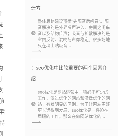
造方
新
整体思路建议遵循“先隔音后吸音”。隔
疑
音解决的是外界噪声进入、房间之间串
音以及结构传声；吸音与扩散解决的是
上
室内反射、混响与声像稳定。很多场地
只在墙上贴吸音...
来
：seo优化中比较重要的两个因素介
购
绍
则
支
seo优化是网站运营中一项必不可少的
工作，做过优化的网站和没做优化的网
前
站，有着明显的区别。为了让网站更好
更长远得到发展，seo优化是一件迫在
看
眉睫的工作。那么在做网站优化的...
持
到