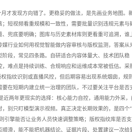
个月才发现方向错了。更稳妥的做法，是先画业务地图。
核；短视频看重规模和一致性，需要批量识别违规元素与
量、兜底要明确；图库与历史素材库则更看重可追溯，谁
传媒行业如何用视觉智能做内容审核与版权监测，答案从
型阶段，常见四条路。自研适合内容体量大、技术团队稳
控，难点是持续训练、合规响应和运维成本常被低估。采
版权指纹识别或直播风控，但后期容易出现系统烟囱，规
需要在短期内建立统一治理的团队，不过要关注平台是否
构是近两年更现实的选择：核心能力自控，通用能力外采，
时，别只盯模型演示视频。真正决定长期效果的，是四个“
规则引擎能否让业务人员快速调整策略；版权指纹库是否支
否顺滑，能不能把机器结论、证据片段、处置建议一次给