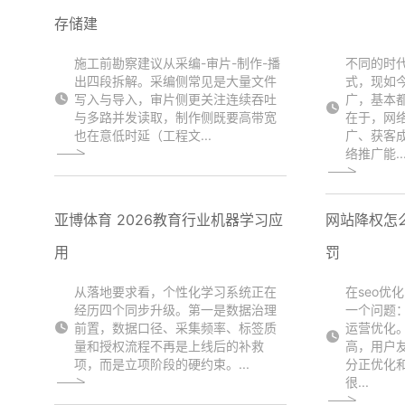
存储建
施工前勘察建议从采编-审片-制作-播
不同的时
出四段拆解。采编侧常见是大量文件
式，现如
写入与导入，审片侧更关注连续吞吐
广，基本
与多路并发读取，制作侧既要高带宽
在于，网
也在意低时延（工程文...
广、获客
络推广能..
亚博体育 2026教育行业机器学习应
网站降权怎么
用
罚
从落地要求看，个性化学习系统正在
在seo优
经历四个同步升级。第一是数据治理
一个问题
前置，数据口径、采集频率、标签质
运营优化
量和授权流程不再是上线后的补救
高，用户
项，而是立项阶段的硬约束。...
分正优化
很...