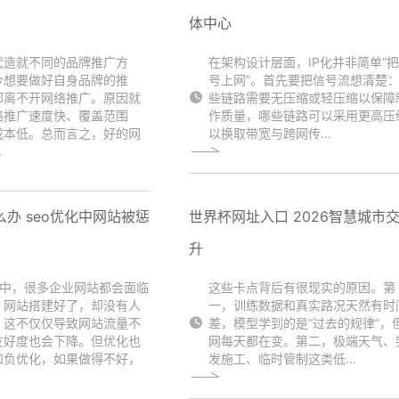
体中心
代造就不同的品牌推广方
在架构设计层面，IP化并非简单“
今想要做好自身品牌的推
号上网”。首先要把信号流想清楚
都离不开网络推广。原因就
些链路需要无压缩或轻压缩以保障
络推广速度快、覆盖范围
作质量，哪些链路可以采用更高压
成本低。总而言之，好的网
以换取带宽与跨网传...
.
办 seo优化中网站被惩
世界杯网址入口 2026智慧城市
升
化中，很多企业网站都会面临
这些卡点背后有很现实的原因。第
：网站搭建好了，却没有人
一，训练数据和真实路况天然有时
。这不仅仅导致网站流量不
差，模型学到的是“过去的规律”，
友好度也会下降。但优化也
网每天都在变。第二，极端天气、
和负优化，如果做得不好，
发施工、临时管制这类低...